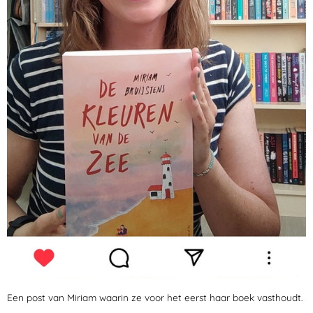
Een post van Miriam waarin ze voor het eerst haar boek vasthoudt.