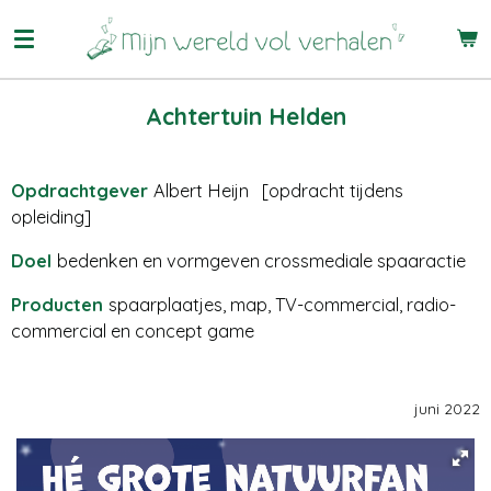
Ga
direct
naar
de
Achtertuin Helden
hoofdinhoud
Opdrachtgever
Albert Heijn [opdracht tijdens
opleiding]
Doel
bedenken en vormgeven crossmediale spaaractie
Producten
spaarplaatjes, map, TV-commercial, radio-
commercial en concept game
juni 2022