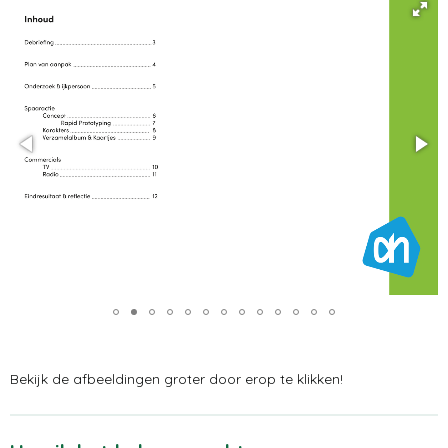
y
e
t
i
n
g
s
Bekijk de afbeeldingen groter door erop te klikken!