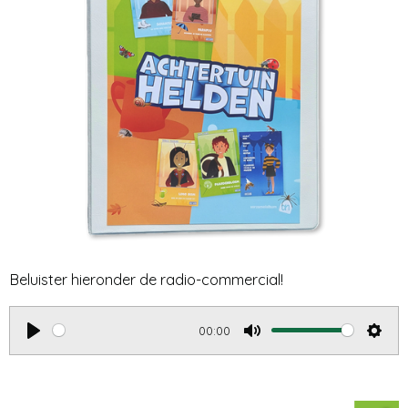
Beluister hieronder de radio-commercial!
00:00
P
M
S
l
u
e
a
t
t