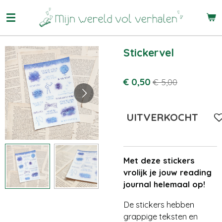
Ga
direct
naar
de
Stickervel
hoofdinhoud
€ 0,50
€ 5,00
UITVERKOCHT
Met deze stickers
vrolijk je jouw reading
journal helemaal op!
De stickers hebben
grappige teksten en