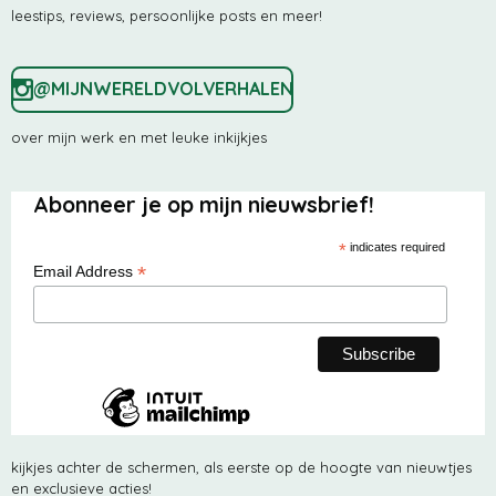
t
leestips, reviews, persoonlijke posts en meer!
e
r
r
@MIJNWERELDVOLVERHALEN
e
n
over mijn werk en met leuke inkijkjes
Abonneer je op mijn nieuwsbrief!
*
indicates required
*
Email Address
kijkjes achter de schermen, als eerste op de hoogte van nieuwtjes
en exclusieve acties!