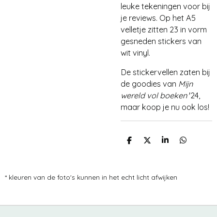
leuke tekeningen voor bij
je reviews. Op het A5
velletje zitten 23 in vorm
gesneden stickers van
wit vinyl.
De stickervellen zaten bij
de goodies van
Mijn
wereld vol boeken
'24,
maar koop je nu ook los!
D
D
S
D
E
E
H
E
L
E
A
L
E
L
R
E
N
E
N
* kleuren van de foto's kunnen in het echt licht afwijken