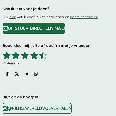
Kan ik iets voor je doen?
Kijk
hier
wat ik voor je kan betekenen en
neem contact op
.
OF STUUR DIRECT EEN MAIL!
Beoordeel mijn site of deel 'm met je vrienden!
1
2
3
4
5
S
R
t
a
s
s
s
s
s
e
t
16 stemmen
m
i
t
t
t
t
t
m
n
e
D
D
S
D
e
e
e
e
e
g
n
E
E
H
E
:
L
E
A
L
r
r
r
r
r
4
E
L
R
E
.
N
E
N
r
r
r
r
Blijf op de hoogte!
3
e
e
e
e
7
5
@RIENS.WERELDVOLVERHALEN
n
n
n
n
s