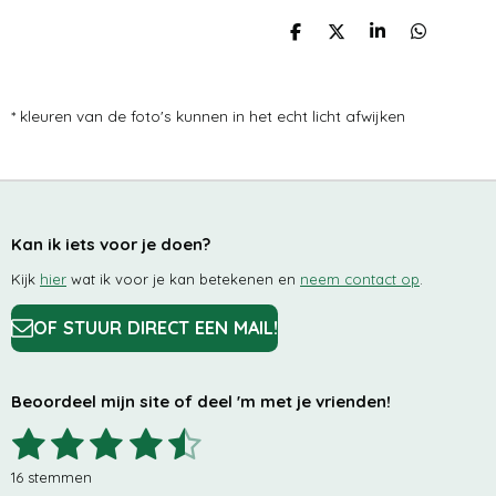
D
D
S
D
E
E
H
E
L
E
A
L
E
L
R
E
N
E
N
* kleuren van de foto's kunnen in het echt licht afwijken
Kan ik iets voor je doen?
Kijk
hier
wat ik voor je kan betekenen en
neem contact op
.
OF STUUR DIRECT EEN MAIL!
Beoordeel mijn site of deel 'm met je vrienden!
1
2
3
4
5
S
R
t
a
s
s
s
s
s
e
t
16 stemmen
m