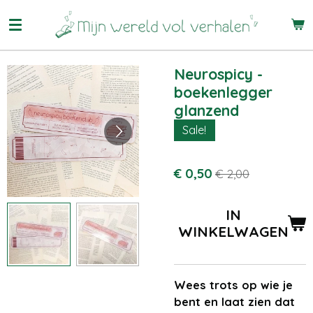
Ga
direct
naar
de
Neurospicy -
hoofdinhoud
boekenlegger
glanzend
Sale!
€ 0,50
€ 2,00
IN
WINKELWAGEN
Wees trots op wie je
bent en laat zien dat