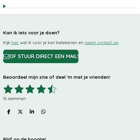
Kan ik iets voor je doen?
Kijk
hier
wat ik voor je kan betekenen en
neem contact op
.
OF STUUR DIRECT EEN MAIL!
Beoordeel mijn site of deel 'm met je vrienden!
1
2
3
4
5
S
R
t
a
s
s
s
s
s
e
t
16 stemmen
m
i
t
t
t
t
t
m
n
e
D
D
S
D
e
e
e
e
e
g
n
E
E
H
E
:
L
E
A
L
r
r
r
r
r
4
E
L
R
E
.
N
E
N
r
r
r
r
Blijf op de hoogte!