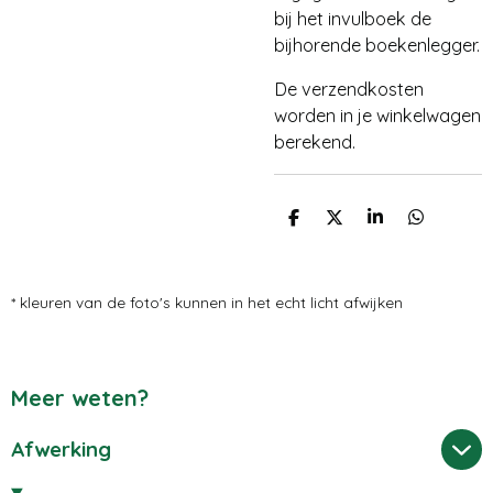
bij het invulboek de
bijhorende boekenlegger.
De verzendkosten
worden in je winkelwagen
berekend.
D
D
S
D
E
E
H
E
L
E
A
L
E
L
R
E
N
E
N
* kleuren van de foto's kunnen in het echt licht afwijken
Meer weten?
Afwerking