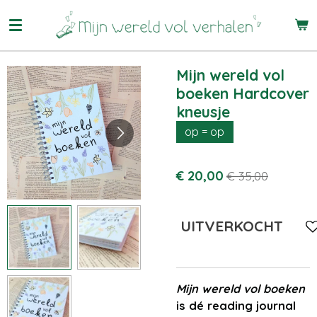
Ga
direct
naar
de
Mijn wereld vol
hoofdinhoud
boeken Hardcover
kneusje
op = op
€ 20,00
€ 35,00
UITVERKOCHT
Mijn wereld vol boeken
is dé reading journal