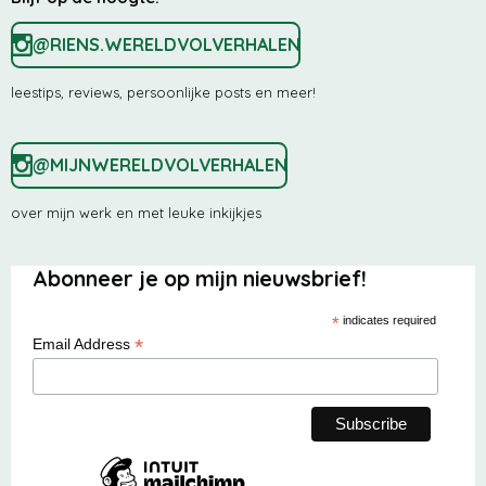
3
e
e
e
e
7
5
@RIENS.WERELDVOLVERHALEN
n
n
n
n
s
t
leestips, reviews, persoonlijke posts en meer!
e
r
r
@MIJNWERELDVOLVERHALEN
e
n
over mijn werk en met leuke inkijkjes
Abonneer je op mijn nieuwsbrief!
*
indicates required
*
Email Address